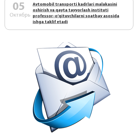
05
Аvtоmоbil trаnspоrti kаdrlаri mаlаkаsini
оshirish vа qаytа tаyyorlаsh instituti
Октябрь
prоfеssоr-o’qituvchilаrni sоаtbаy аsоsidа
ishgа tаklif etаdi