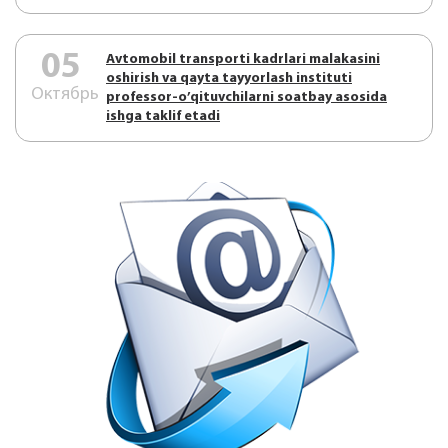
05
Аvtоmоbil trаnspоrti kаdrlаri mаlаkаsini
оshirish vа qаytа tаyyorlаsh instituti
Октябрь
prоfеssоr-o’qituvchilаrni sоаtbаy аsоsidа
ishgа tаklif etаdi