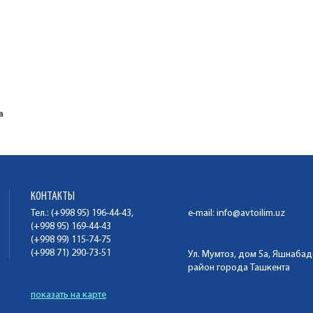
а
КОНТАКТЫ
Тел.: (+998 95) 196-44-43,
e-mail:
info@avtoilim.uz
(+998 95) 169-44-43
(+998 99) 115-74-75
(+998 71) 290-73-51
Ул. Мумтоз, дом 5а, Яшнаба
район города Ташкента
показать на карте