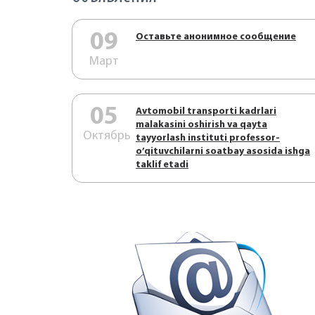
09
Оставьте анонимное сообщение
Март
05
Аvtоmоbil trаnspоrti kаdrlаri
mаlаkаsini оshirish vа qаytа
Октябрь
tаyyorlаsh instituti prоfеssоr-
o’qituvchilаrni sоаtbаy аsоsidа ishgа
tаklif etаdi