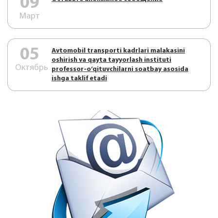
09
Март
05
Аvtоmоbil trаnspоrti kаdrlаri mаlаkаsini
оshirish vа qаytа tаyyorlаsh instituti
Октябрь
prоfеssоr-o’qituvchilаrni sоаtbаy аsоsidа
ishgа tаklif etаdi