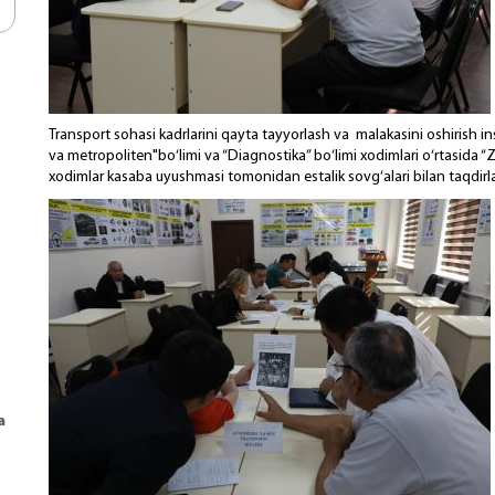
Transport sohasi kadrlarini qayta tayyorlash va malakasini oshirish ins
va metropoliten"bo‘limi va “Diagnostika” bo‘limi xodimlari o‘rtasida “Za
xodimlar kasaba uyushmasi tomonidan estalik sovg‘alari bilan taqdirl
а