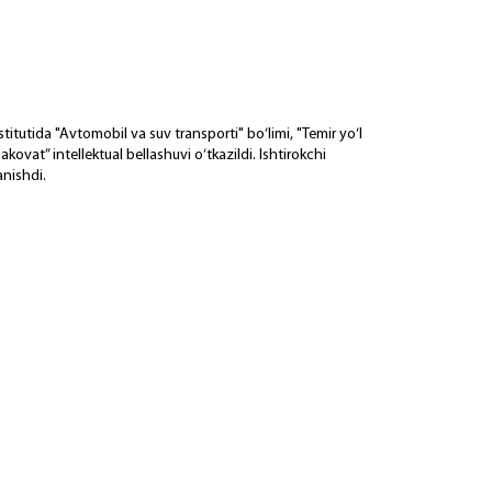
titutida "Avtomobil va suv transporti" bo‘limi, "Temir yo‘l
kovat” intellektual bellashuvi o‘tkazildi. Ishtirokchi
anishdi.