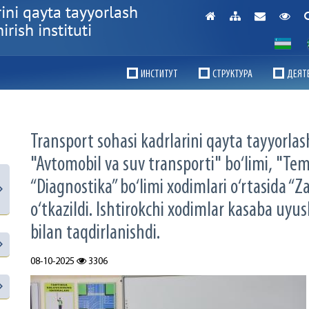
ini qayta tayyorlash
rish instituti
ИНСТИТУТ
СТРУКТУРА
ДЕЯТ
Transport sohasi kadrlarini qayta tayyorlas
"Avtomobil va suv transporti" bo‘limi, "Tem
“Diagnostika” bo‘limi xodimlari o‘rtasida “Z
o‘tkazildi. Ishtirokchi xodimlar kasaba uyu
bilan taqdirlanishdi.
08-10-2025
3306