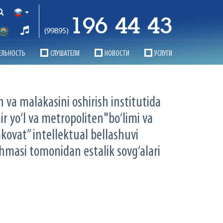
196 44 43
(99895)
ЕЛЬНОСТЬ
СЛУШАТЕЛИ
НОВОСТИ
УСЛУГИ
h va malakasini oshirish institutida
ir yo‘l va metropoliten"bo‘limi va
akovat” intellektual bellashuvi
shmasi tomonidan estalik sovg‘alari