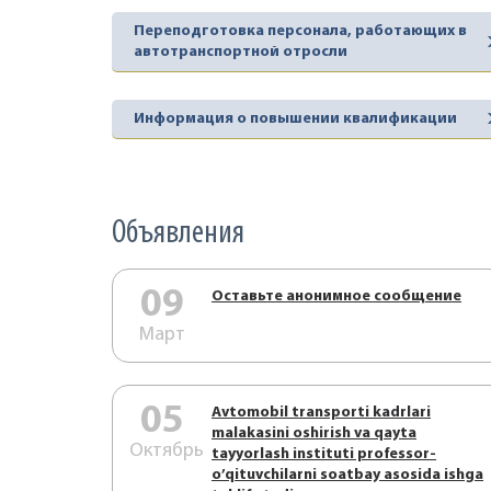
Переподготовка персонала, работающих в
автотранспортной отросли
Информация о повышении квалификации
Объявления
09
Оставьте анонимное сообщение
Март
05
Аvtоmоbil trаnspоrti kаdrlаri
mаlаkаsini оshirish vа qаytа
Октябрь
tаyyorlаsh instituti prоfеssоr-
o’qituvchilаrni sоаtbаy аsоsidа ishgа