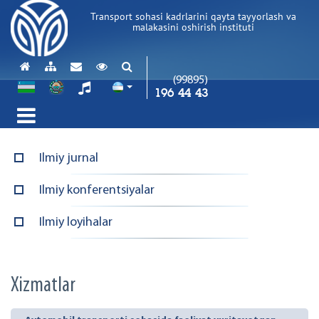
Transport sohasi kadrlarini qayta tayyorlash va
malakasini oshirish instituti
(99895)
196 44 43
Ilmiy jurnal
Ilmiy konferentsiyalar
Ilmiy loyihalar
Xizmatlar