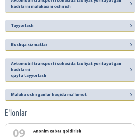
Avtomobil transporti sohasida faoliyat yuritayotgan
kadrlarni malakasini oshirish
Tayyorlash
Boshqa xizmatlar
Avtomobil transporti sohasida faoliyat yuritayotgan
kadrlarni
qayta tayyorlash
Malaka oshirganlar haqida ma'lumot
E'lonlar
09
Аnonim xabar qoldirish