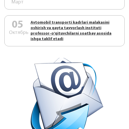
Март
05
Аvtоmоbil trаnspоrti kаdrlаri mаlаkаsini
оshirish vа qаytа tаyyorlаsh instituti
Октябрь
prоfеssоr-o’qituvchilаrni sоаtbаy аsоsidа
ishgа tаklif etаdi