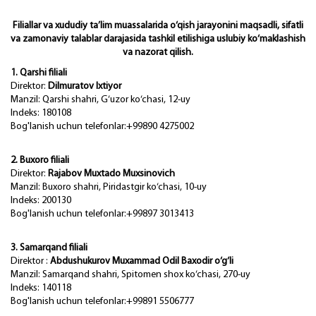
Filiallar va xududiy ta’lim muassalarida o‘qish jarayonini maqsadli, sifatli
va zamonaviy talablar darajasida tashkil etilishiga uslubiy ko‘maklashish
va nazorat qilish.
1. Qarshi filiali
Direktor:
Dilmuratov Ixtiyor
Manzil: Qarshi shahri, G‘uzor ko‘chasi, 12-uy
Indeks: 180108
Bog'lanish uchun telefonlar:+99890 4275002
2. Buxoro filiali
Direktor:
Rajabov Muxtado Muxsinovich
Manzil: Buxoro shahri, Piridastgir ko‘chasi, 10-uy
Indeks: 200130
Bog'lanish uchun telefonlar:+99897 3013413
3. Samarqand filiali
Direktor :
Abdushukurov Muxammad Odil Baxodir o‘g‘li
Manzil: Samarqand shahri, Spitomen shox ko‘chasi, 270-uy
Indeks: 140118
Bog'lanish uchun telefonlar:+99891 5506777