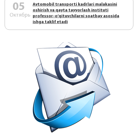
05
Аvtоmоbil trаnspоrti kаdrlаri mаlаkаsini
оshirish vа qаytа tаyyorlаsh instituti
Октябрь
prоfеssоr-o’qituvchilаrni sоаtbаy аsоsidа
ishgа tаklif etаdi