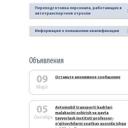
Переподготовка персонала, работающих в
автотранспортной отросли
Информация о повышении квалификации
Объявления
09
Оставьте анонимное сообщение
Март
05
Аvtоmоbil trаnspоrti kаdrlаri
mаlаkаsini оshirish vа qаytа
Октябрь
tаyyorlаsh instituti prоfеssоr-
o’qituvchilаrni sоаtbаy аsоsidа ishgа