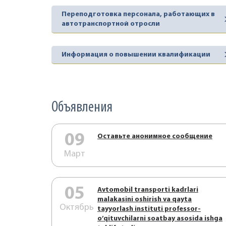
Переподготовка персонала, работающих в
автотранспортной отросли
Информация о повышении квалификации
Объявления
09
Оставьте анонимное сообщение
Март
05
Аvtоmоbil trаnspоrti kаdrlаri
mаlаkаsini оshirish vа qаytа
Октябрь
tаyyorlаsh instituti prоfеssоr-
o’qituvchilаrni sоаtbаy аsоsidа ishgа