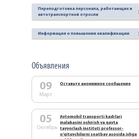
Переподготовка персонала, работающих в
автотранспортной отросли
Информация о повышении квалификации
Объявления
09
Оставьте анонимное сообщение
Март
05
Аvtоmоbil trаnspоrti kаdrlаri
mаlаkаsini оshirish vа qаytа
Октябрь
tаyyorlаsh instituti prоfеssоr-
o’qituvchilаrni sоаtbаy аsоsidа ishgа