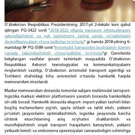
O’zbekiston Respublikasi Prezidentining 2017-yil 2-dekabr kuni qabul
qilingan PQ-3422 sonli “
2018-2022 yillarda transport infratuzilmasini
takomillashtirish va yuk tashishning tashqi savdo yo‘nalishlarini
diversifikatsiyalash chora-tadbirlari to‘g‘risida
” gi hamda 2018-yilning 6-
martidagi № PQ-3589 sonli “
Avtomobil transportini boshqarish tizimini
yanada takomillashtirish chora-tadbirlar to‘g‘risida
”gi Qarorlarida
belgilangan vazifalar ijrosini ta’minlash maqsadida O’zbekiston
Respublikasi Axborot texnologiyalari va kommunikatsiyalarini
rivojlantirish vazirligi, O’zbekiston avtomobil transporti agentligi va
Toshkent shahridagi Inha universiteti o‘rtasida hamkorlik haqida
memorandum imzolandi.
Mazkur memorandum doirasida tomonlar xalqaro multimodal tarnsport-
logistika markazi elektron platformasini yaratish borasida hamkorlikda
ish olib boradi. Hamkorlik doirasida eksport- import yuklari tashish bilan
bog‘liq ma’lumotlarni yig‘ish, qayta ishlash va tahlil etish, yuklarni
jo‘natish jarayonlarini optimallashtirish, logistika jarayonida barcha
ishtirok etuvchilarning aniq ro‘yhatini shakllantirish va
muvofiqlashtirish orqali transport harajatlarini kamaytirish, yuklarni
yetkazib berish va omborxona operatsiyalari samaradorligini oshirishga