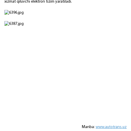
xizmat qiluvchi elektron tizim yaratiladi.
Manba:
www.autotrans.uz