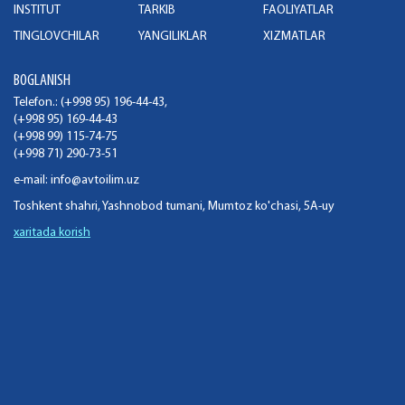
INSTITUT
TARKIB
FAOLIYATLAR
TINGLOVCHILAR
YANGILIKLAR
XIZMATLAR
BOGLANISH
Telefon.: (+998 95) 196-44-43,
(+998 95) 169-44-43
(+998 99) 115-74-75
(+998 71) 290-73-51
e-mail:
info@avtoilim.uz
Toshkent shahri, Yashnobod tumani, Mumtoz ko'chasi, 5A-uy
xaritada korish