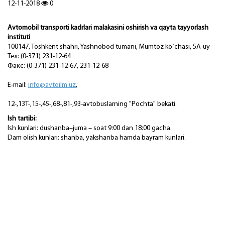
12-11-2018
0
Avtomobil transporti kadrlari malakasini oshirish va qayta tayyorlash
instituti
100147, Toshkent shahri, Yashnobod tumani, Mumtoz ko`chasi, 5A-uy
Тел: (0-371) 231-12-64
Факс: (0-371) 231-12-67, 231-12-68
E-mail:
info@avtoilm.uz
,
12-,13T-,15-,45-,68-,81-,93-avtobuslarning "Pochta" bekati.
Ish tartibi:
Ish kunlari: dushanba–juma – soat 9:00 dan 18:00 gacha.
Dam olish kunlari: shanba, yakshanba hamda bayram kunlari.