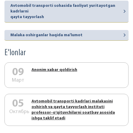
Avtomobil transporti sohasida faoliyat yuritayotgan
kadrlarni
qayta tayyorlash
Malaka oshirganlar haqida ma'lumot
E'lonlar
09
Аnonim xabar qoldirish
Март
05
Аvtоmоbil trаnspоrti kаdrlаri mаlаkаsini
оshirish vа qаytа tаyyorlаsh instituti
Октябрь
prоfеssоr-o’qituvchilаrni sоаtbаy аsоsidа
ishgа tаklif etаdi