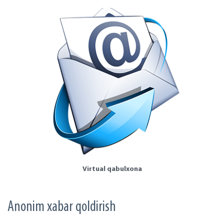
Virtual qabulxona
Аnonim xabar qoldirish