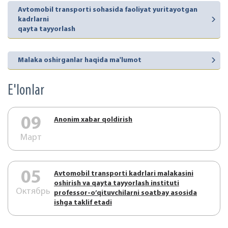
Avtomobil transporti sohasida faoliyat yuritayotgan
kadrlarni
qayta tayyorlash
Malaka oshirganlar haqida ma'lumot
E'lonlar
09
Аnonim xabar qoldirish
Март
05
Аvtоmоbil trаnspоrti kаdrlаri mаlаkаsini
оshirish vа qаytа tаyyorlаsh instituti
Октябрь
prоfеssоr-o’qituvchilаrni sоаtbаy аsоsidа
ishgа tаklif etаdi