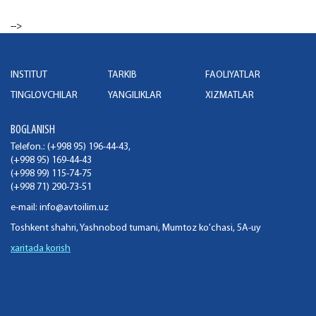
-->
INSTITUT
TARKIB
FAOLIYATLAR
TINGLOVCHILAR
YANGILIKLAR
XIZMATLAR
BOGLANISH
Telefon.: (+998 95) 196-44-43,
(+998 95) 169-44-43
(+998 99) 115-74-75
(+998 71) 290-73-51
e-mail:
info@avtoilim.uz
Toshkent shahri, Yashnobod tumani, Mumtoz ko'chasi, 5A-uy
xaritada korish