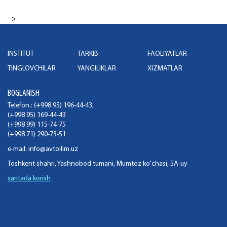
-->
INSTITUT
TARKIB
FAOLIYATLAR
TINGLOVCHILAR
YANGILIKLAR
XIZMATLAR
BOGLANISH
Telefon.: (+998 95) 196-44-43,
(+998 95) 169-44-43
(+998 99) 115-74-75
(+998 71) 290-73-51
e-mail:
info@avtoilim.uz
Toshkent shahri, Yashnobod tumani, Mumtoz ko'chasi, 5A-uy
xaritada korish