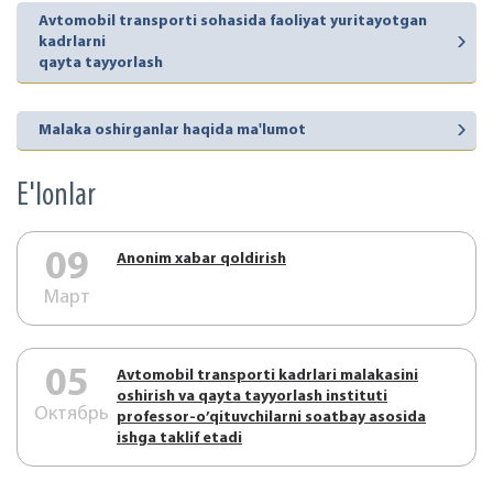
Avtomobil transporti sohasida faoliyat yuritayotgan
kadrlarni
qayta tayyorlash
Malaka oshirganlar haqida ma'lumot
E'lonlar
09
Аnonim xabar qoldirish
Март
05
Аvtоmоbil trаnspоrti kаdrlаri mаlаkаsini
оshirish vа qаytа tаyyorlаsh instituti
Октябрь
prоfеssоr-o’qituvchilаrni sоаtbаy аsоsidа
ishgа tаklif etаdi