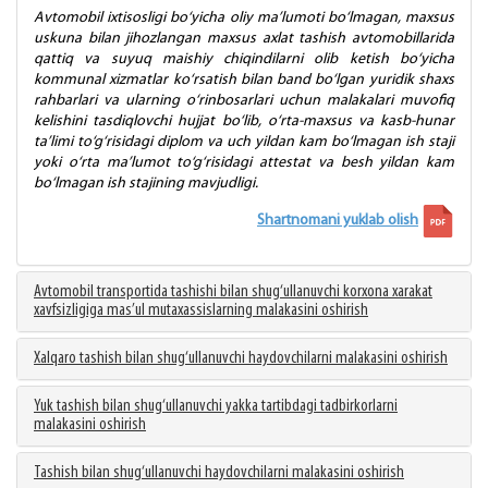
Avtomobil ixtisosligi bo‘yicha oliy ma’lumoti bo‘lmagan, maxsus
uskuna bilan jihozlangan maxsus axlat tashish avtomobillarida
qattiq va suyuq maishiy chiqindilarni olib ketish bo‘yicha
kommunal xizmatlar ko‘rsatish bilan band bo‘lgan yuridik shaxs
rahbarlari va ularning o‘rinbosarlari uchun malakalari muvofiq
kelishini tasdiqlovchi hujjat bo‘lib, o‘rta-maxsus va kasb-hunar
ta’limi to‘g‘risidagi diplom va uch yildan kam bo‘lmagan ish staji
yoki o‘rta ma’lumot to‘g‘risidagi attestat va besh yildan kam
bo‘lmagan ish stajining mavjudligi.
Shartnomani yuklab olish
Avtomobil transportida tashishi bilan shug‘ullanuvchi korxona xarakat
xavfsizligiga mas’ul mutaxassislarning malakasini oshirish
Xalqaro tashish bilan shug‘ullanuvchi haydovchilarni malakasini oshirish
Yuk tashish bilan shug‘ullanuvchi yakka tartibdagi tadbirkorlarni
malakasini oshirish
Tashish bilan shug‘ullanuvchi haydovchilarni malakasini oshirish