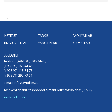
-->
INSTITUT
TARKIB
FAOLIYATLAR
TINGLOVCHILAR
YANGILIKLAR
XIZMATLAR
BOGLANISH
Telefon.: (+998 95) 196-44-43,
(+998 95) 169-44-43
(+998 99) 115-74-75
(+998 71) 290-73-51
e-mail:
info@avtoilim.uz
Toshkent shahri, Yashnobod tumani, Mumtoz ko'chasi, 5A-uy
xaritada korish