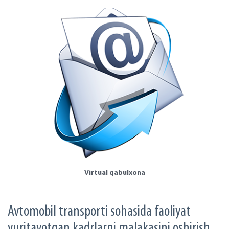
Virtual qabulxona
Avtomobil transporti sohasida faoliyat
yuritayotgan kadrlarni malakasini oshirish