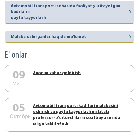
Avtomobil transporti sohasida faoliyat yuritayotgan
kadrlarni
qayta tayyorlash
Malaka oshirganlar haqida ma'lumot
E'lonlar
09
Аnonim xabar qoldirish
Март
05
Аvtоmоbil trаnspоrti kаdrlаri mаlаkаsini
оshirish vа qаytа tаyyorlаsh instituti
Октябрь
prоfеssоr-o’qituvchilаrni sоаtbаy аsоsidа
ishgа tаklif etаdi