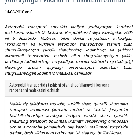
14-06-2018
0
Avtomobil transporti sohasida faoliyat yuritayotgan kadrlarni
malakasini oshirish O`zbekiston Respublikasi Adliya vazirligidan 2006
yil 5 dekabrda 1626-son bilan davlat ro’yxatidan o’tkazilgan
“Yo‘lovchilar va yuklarni avtomobil transportida tashish bilan
shug‘ullanayotgan yuridik shaxslarning xodimlariga va yuklarni
avtomobil transportida tashish bilan shug‘ullanayotgan yakka
tartibdagi tadbirkorlarga qo‘yiladigan malaka talablari to‘g‘risidagi”gi
Nizomiga asosan quyidagi avtotransport xizmatlari bilan
shug’ullanadigan xodimlarni malakasi oshiriladi:
Avtomobil transportida tashishi bilan shug‘ullanuvchi korxona
rahbarlarini malakasini oshrish
Malakaviy talablarga muvofiq yuridik shaxs (yuridik shaxsning
transport bo‘linmasi (xizmati) rahbari va tashish jarayonini
tashkillashtirishga javobgar bo‘lgan yuridik shaxs (yuridik
shaxsning transport bo‘linmasi (xizmati) rahbarining o‘rinbosari
uchun avtomobil yo‘nalishida oliy kasbiy ma’lumoti to‘g‘risida
diplom, besh yildan kam bo‘lmagan ish staji ega bo‘lishi kerak.