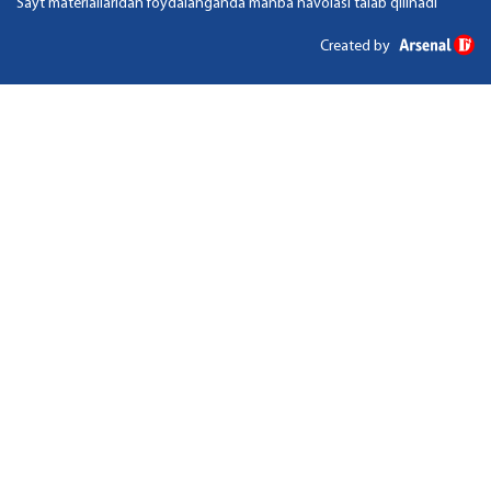
Sayt materiallaridan foydalanganda manba havolasi talab qilinadi
Created by