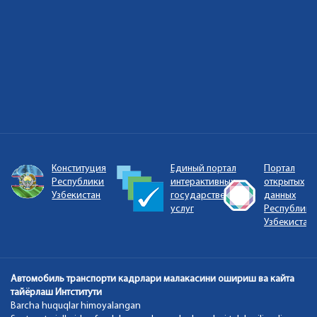
ый
Конституция
Единый портал
Портал
Республики
интерактивных
открытых
Узбекистан
государственных
данных
и
услуг
Республики
Узбекистан
Автомобиль транспорти кадрлари малакасини ошириш ва кайта
тайёрлаш Интститути
Barcha huquqlar himoyalangan