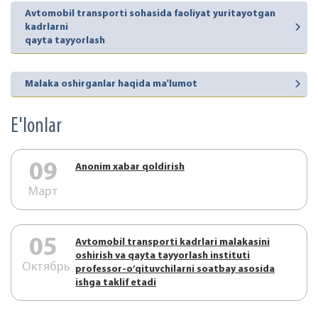
Avtomobil transporti sohasida faoliyat yuritayotgan
kadrlarni
qayta tayyorlash
Malaka oshirganlar haqida ma'lumot
E'lonlar
09
Аnonim xabar qoldirish
Март
05
Аvtоmоbil trаnspоrti kаdrlаri mаlаkаsini
оshirish vа qаytа tаyyorlаsh instituti
Октябрь
prоfеssоr-o’qituvchilаrni sоаtbаy аsоsidа
ishgа tаklif etаdi