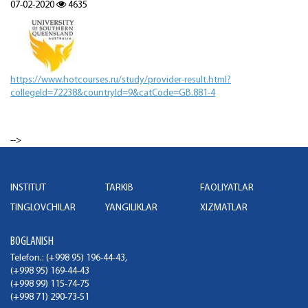
07-02-2020
4635
https://www.hotcourses.ru/study/provider-result.html?
collegeId=72238&countryId=9&catCode=GB.881-4
-->
INSTITUT
TARKIB
FAOLIYATLAR
TINGLOVCHILAR
YANGILIKLAR
XIZMATLAR
BOGLANISH
Telefon.: (+998 95) 196-44-43,
(+998 95) 169-44-43
(+998 99) 115-74-75
(+998 71) 290-73-51