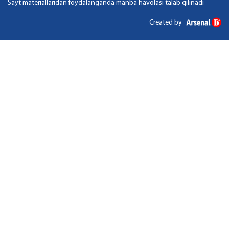
Sayt materiallaridan foydalanganda manba havolasi talab qilinadi
Created by