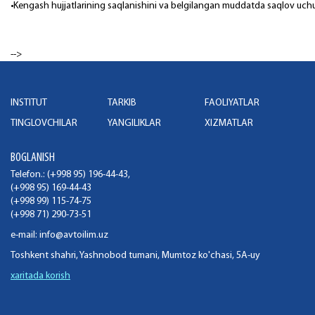
•Kengash hujjatlarining saqlanishini va belgilangan mudda
-->
INSTITUT
TARKIB
FAOLIYATLAR
TINGLOVCHILAR
YANGILIKLAR
XIZMATLAR
BOGLANISH
Telefon.: (+998 95) 196-44-43,
(+998 95) 169-44-43
(+998 99) 115-74-75
(+998 71) 290-73-51
e-mail:
info@avtoilim.uz
Toshkent shahri, Yashnobod tumani, Mumtoz ko'chasi, 5A-uy
xaritada korish