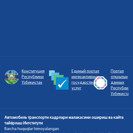
ый
Конституция
Единый портал
Портал
Республики
интерактивных
открытых
Узбекистан
государственных
данных
и
услуг
Республики
Узбекистан
Автомобиль транспорти кадрлари малакасини ошириш ва кайта
тайёрлаш Интститути
Barcha huquqlar himoyalangan