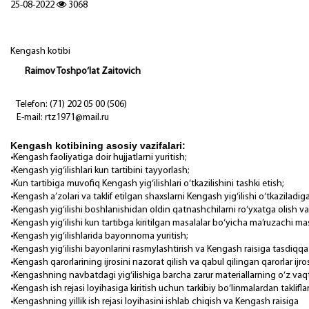
25-08-2022
3068
Kengash kotibi
Raimov Toshpo‘lat Zaitovich
Telefon: (71) 202 05 00 (506)
E-mail: rtz1971@mail.ru
Kengash kotibining asosiy vazifalari:
•Kengash faoliyatiga doir hujjatlarni yuritish;
•Kengash yig‘ilishlari kun tartibini tayyorlash;
•Kun tartibiga muvofiq Kengash yig‘ilishlari o‘tkazilishini tashki etish;
•Kengash a’zolari va taklif etilgan shaxslarni Kengash y
•Kengash yig‘ilishi boshlanishidan oldin qatnashchilarni ro‘yxatga
•Kengash yig‘ilishi kun tartibga kiritilgan masalalar bo‘yicha ma’
•Kengash yig‘ilishlarida bayonnoma yuritish;
•Kengash yig‘ilishi bayonlarini rasmylashtirish va Kengash raisiga tasdiqqa k
•Kengash qarorlarining ijrosini nazorat qilish va qabul qili
•Kengashning navbatdagi yig‘ilishiga barcha zarur 
•Kengash ish rejasi loyihasiga kiritish uchun tarki
•Kengashning yillik ish rejasi loyihasini ishl