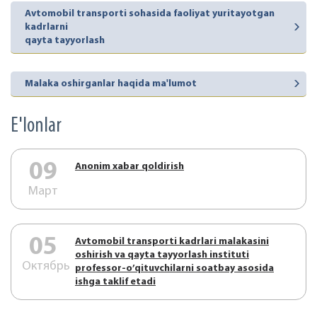
Avtomobil transporti sohasida faoliyat yuritayotgan
kadrlarni
qayta tayyorlash
Malaka oshirganlar haqida ma'lumot
E'lonlar
09
Аnonim xabar qoldirish
Март
05
Аvtоmоbil trаnspоrti kаdrlаri mаlаkаsini
оshirish vа qаytа tаyyorlаsh instituti
Октябрь
prоfеssоr-o’qituvchilаrni sоаtbаy аsоsidа
ishgа tаklif etаdi