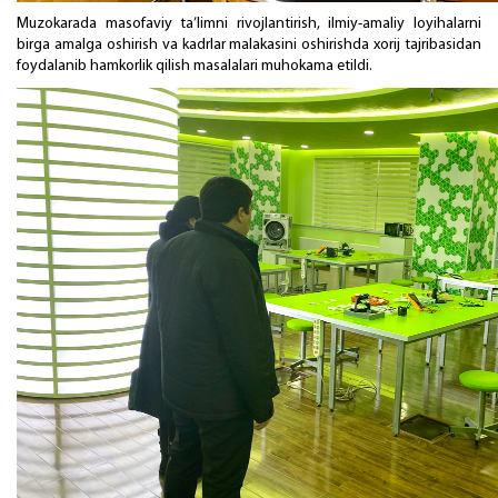
Muzokarada masofaviy ta’limni rivojlantirish, ilmiy-amaliy loyihalarni
birga amalga oshirish va kadrlar malakasini oshirishda xorij tajribasidan
foydalanib hamkorlik qilish masalalari muhokama etildi.