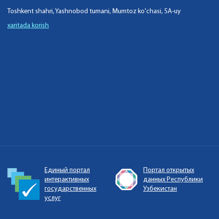
Toshkent shahri, Yashnobod tumani, Mumtoz ko'chasi, 5A-uy
xaritada korish
Единый портал
Портал открытых
интерактивных
данных Республики
государственных
Узбекистан
услуг