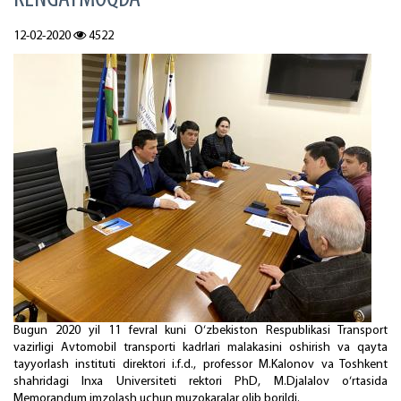
12-02-2020
4522
Bugun 2020 yil 11 fevral kuni O‘zbekiston Respublikasi Transport
vazirligi Avtomobil transporti kadrlari malakasini oshirish va qayta
tayyorlash instituti direktori i.f.d., professor M.Kalonov va Toshkent
shahridagi Inxa Universiteti rektori PhD, M.Djalalov o‘rtasida
Memorandum imzolash uchun muzokaralar olib borildi.