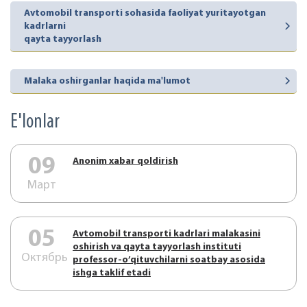
Avtomobil transporti sohasida faoliyat yuritayotgan
kadrlarni
qayta tayyorlash
Malaka oshirganlar haqida ma'lumot
E'lonlar
09
Аnonim xabar qoldirish
Март
05
Аvtоmоbil trаnspоrti kаdrlаri mаlаkаsini
оshirish vа qаytа tаyyorlаsh instituti
Октябрь
prоfеssоr-o’qituvchilаrni sоаtbаy аsоsidа
ishgа tаklif etаdi