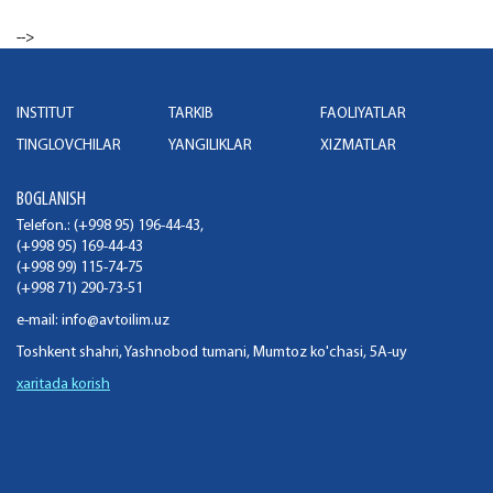
-->
INSTITUT
TARKIB
FAOLIYATLAR
TINGLOVCHILAR
YANGILIKLAR
XIZMATLAR
BOGLANISH
Telefon.: (+998 95) 196-44-43,
(+998 95) 169-44-43
(+998 99) 115-74-75
(+998 71) 290-73-51
e-mail:
info@avtoilim.uz
Toshkent shahri, Yashnobod tumani, Mumtoz ko'chasi, 5A-uy
xaritada korish