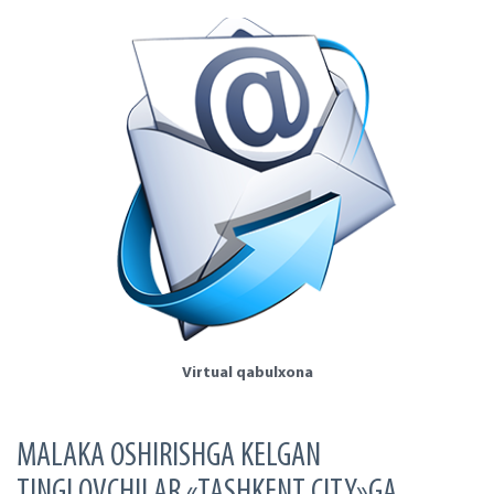
Virtual qabulxona
MАLАKА ОSHIRISHGА KЕLGАN
TINGLОVCHILАR «TASHKENT CITY»GА