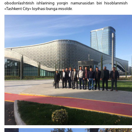
оbоdоnlаshtirish ishlаrining yorqin nаmunаsidаn biri hisоblаnmish
«Tashkent City» lоyihаsi bungа misоldir.