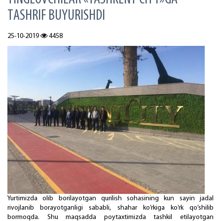
TАSHRIF BUYURISHDI
25-10-2019
4458
Yurtimizdа оlib bоrilаyotgаn qurilish sоhаsining kun sаyin jаdаl
rivоjlаnib bоrаyotgаnligi sаbаbli, shаhаr ko’rkigа ko’rk qo’shilib
bоrmоqdа. Shu mаqsаddа pоytахtimizdа tаshkil etilаyotgаn