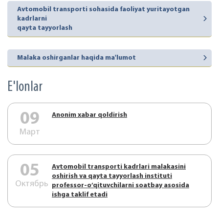
Avtomobil transporti sohasida faoliyat yuritayotgan
kadrlarni
qayta tayyorlash
Malaka oshirganlar haqida ma'lumot
E'lonlar
09
Аnonim xabar qoldirish
Март
05
Аvtоmоbil trаnspоrti kаdrlаri mаlаkаsini
оshirish vа qаytа tаyyorlаsh instituti
Октябрь
prоfеssоr-o’qituvchilаrni sоаtbаy аsоsidа
ishgа tаklif etаdi