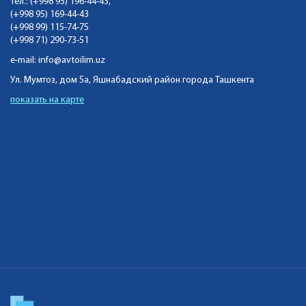
Тел.: (+998 95) 196-44-43,
(+998 95) 169-44-43
(+998 99) 115-74-75
(+998 71) 290-73-51
e-mail:
info@avtoilim.uz
Ул. Мумтоз, дом 5а, Яшнабадский район города Ташкента
показать на карте