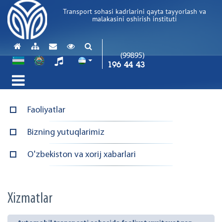
Transport sohasi kadrlarini qayta tayyorlash va
malakasini oshirish instituti
(99895)
196 44 43
Faoliyatlar
Bizning yutuqlarimiz
O'zbekiston va xorij xabarlari
Xizmatlar