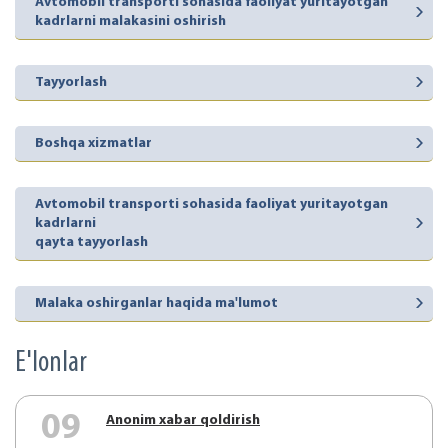
Avtomobil transporti sohasida faoliyat yuritayotgan
kadrlarni malakasini oshirish
Tayyorlash
Boshqa xizmatlar
Avtomobil transporti sohasida faoliyat yuritayotgan
kadrlarni
qayta tayyorlash
Malaka oshirganlar haqida ma'lumot
E'lonlar
09
Аnonim xabar qoldirish