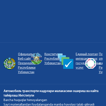
Официальный
Конституция
Единый портал
Порт
Веб-сайт
Республики
интерактивных
откр
Президента
Узбекистан
государственных
данн
Республики
услуг
Респ
Узбекистан
Узбе
Автомобиль транспорти кадрлари малакасини ошириш ва кайта
тайёрлаш Интститути
Barcha huquqlar himoyalangan
Sayt materiallaridan foydalanganda manba havolasi talab qilinadi