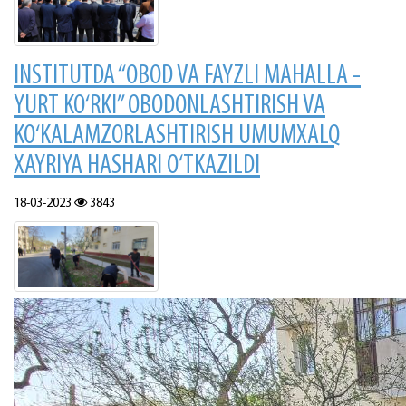
INSTITUTDA “OBOD VA FAYZLI MAHALLA -
YURT KO‘RKI” OBODONLASHTIRISH VA
KO‘KALAMZORLASHTIRISH UMUMXALQ
XAYRIYA HASHARI O‘TKAZILDI
18-03-2023
3843