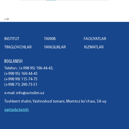
-->
INSTITUT
TARKIB
FAOLIYATLAR
TINGLOVCHILAR
YANGILIKLAR
XIZMATLAR
BOGLANISH
Telefon.: (+998 95) 196-44-43,
(+998 95) 169-44-43
(+998 99) 115-74-75
(+998 71) 290-73-51
e-mail:
info@avtoilim.uz
Toshkent shahri, Yashnobod tumani, Mumtoz ko'chasi, 5A-uy
xaritada korish