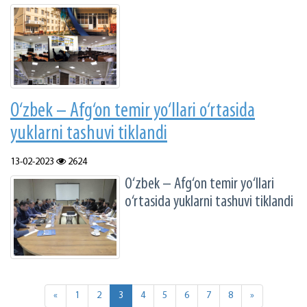
O‘zbek – Afg‘on temir yo‘llari o‘rtasida
yuklarni tashuvi tiklandi
13-02-2023
2624
O‘zbek – Afg‘on temir yo‘llari
o‘rtasida yuklarni tashuvi tiklandi
«
1
2
3
4
5
6
7
8
»