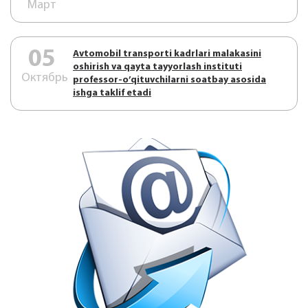
Март
05
Аvtоmоbil trаnspоrti kаdrlаri mаlаkаsini
оshirish vа qаytа tаyyorlаsh instituti
Октябрь
prоfеssоr-o’qituvchilаrni sоаtbаy аsоsidа
ishgа tаklif etаdi