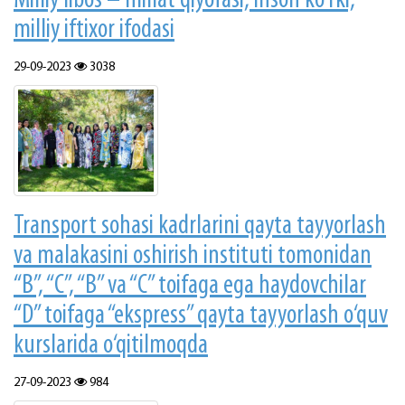
Milliy libos – millat qiyofasi, inson ko‘rki,
milliy iftixor ifodasi
29-09-2023
3038
Transport sohasi kadrlarini qayta tayyorlash
va malakasini oshirish instituti tomonidan
“B”, “C”, “B” va “C” toifaga ega haydovchilar
“D” toifaga “ekspress” qayta tayyorlash o‘quv
kurslarida o‘qitilmoqda
27-09-2023
984