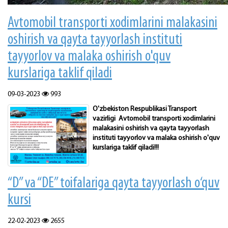
Avtomobil transporti xodimlarini malakasini
oshirish va qayta tayyorlash instituti
tayyorlov va malaka oshirish o'quv
kurslariga taklif qiladi
09-03-2023
993
O'zbekiston Respublikasi Transport
vazirligi Avtomobil transporti xodimlarini
malakasini oshirish va qayta tayyorlash
instituti tayyorlov va malaka oshirish o'quv
kurslariga taklif qiladi!!!
“D” va “DE” toifalariga qayta tayyorlash o‘quv
kursi
22-02-2023
2655