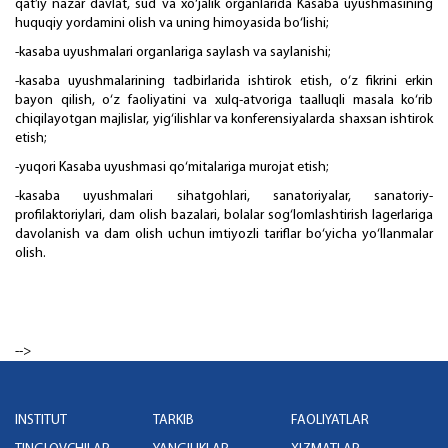
qat’iy nazar davlat, sud va xo‘jalik organlarida Kasaba uyushmasining
huquqiy yordamini olish va uning himoyasida bo‘lishi;
-kasaba uyushmalari organlariga saylash va saylanishi;
-kasaba uyushmalarining tadbirlarida ishtirok etish, o‘z fikrini erkin
bayon qilish, o‘z faoliyatini va xulq-atvoriga taalluqli masala ko‘rib
chiqilayotgan majlislar, yig‘ilishlar va konferensiyalarda shaxsan ishtirok
etish;
-yuqori Kasaba uyushmasi qo‘mitalariga murojat etish;
-kasaba uyushmalari sihatgohlari, sanatoriyalar, sanatoriy-
profilaktoriylari, dam olish bazalari, bolalar sog‘lomlashtirish lagerlariga
davolanish va dam olish uchun imtiyozli tariflar bo‘yicha yo‘llanmalar
olish.
-->
INSTITUT
TARKIB
FAOLIYATLAR