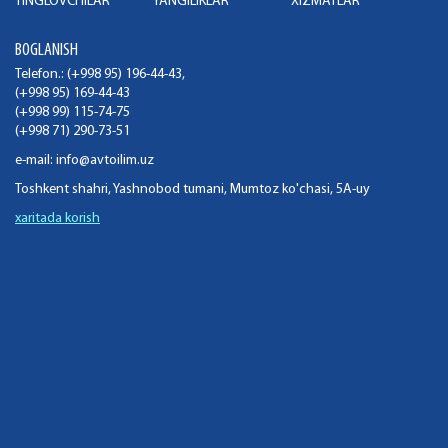
TINGLOVCHILAR
YANGILIKLAR
XIZMATLAR
BOGLANISH
Telefon.: (+998 95) 196-44-43,
(+998 95) 169-44-43
(+998 99) 115-74-75
(+998 71) 290-73-51
e-mail:
info@avtoilim.uz
Toshkent shahri, Yashnobod tumani, Mumtoz ko'chasi, 5A-uy
xaritada korish