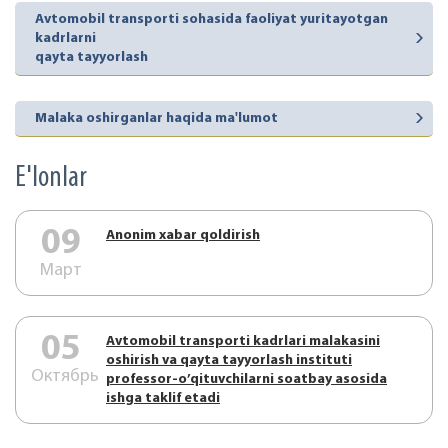
Avtomobil transporti sohasida faoliyat yuritayotgan
kadrlarni
qayta tayyorlash
Malaka oshirganlar haqida ma'lumot
E'lonlar
09
Аnonim xabar qoldirish
Март
05
Аvtоmоbil trаnspоrti kаdrlаri mаlаkаsini
оshirish vа qаytа tаyyorlаsh instituti
Октябрь
prоfеssоr-o’qituvchilаrni sоаtbаy аsоsidа
ishgа tаklif etаdi