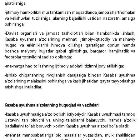
ajratilishiga;
-ijtimoiy hamkorlikni mustahkamlash maqsadlarida jamoa shartnomalari
va kelishuvlari tuzilishiga, ularning bajarilishi ustidan nazoratni amalga
oshirishga;
-Davlat organlari va jamoat tashkilotlari bilan hamkorlikda ishlash,
Kasaba uyushma a’zolarining mehnat, ijtimoiy-iqtisodiy va ma’naviy
huquq va erkinliklarini himoya qilishga qaratilgan qonun hamda
boshqa me’yoriy hujjatlar qabul qilinishiga, barqaror, hamjihatlik va
fuqorolar totuvligini saqlab qolishga;
-mexnatga haq to‘lashning ijtimoiy adolatli tizimni joriy etilishiga;
-ishlab chiqarishning rivojlanish darajasiga binoan Kasaba uyushma
a’zolarining malakasini oshirishga va kasb jihatidan qayta tayyorlashga
erishishga intiladilar.
Kasaba uyushma a’zolarining huquqlari va vazifalari:
-kasaba uyushmasiga a’zo bo‘lish ixtiyoriydir. Kasaba uyushmasi tarmoq
Ustavini tan oluvchi va uning talablarini bajaruvchi, hamda a’zolik
badallarini to‘lab boruvchi xodim Kasaba uyushma a’zosi bo‘la oladi;
-mehnat munosabatlariga oid masalalar yuzasidan, mulk shakllridan