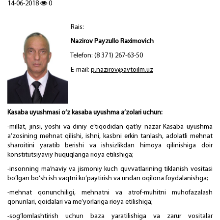
14-06-2018
0
Rais:
Nazirov Payzullo Raximovich
Telefon: (8 371) 267-63-50
E-mail:
p
.
nazirov@avtoilm.uz
Kasaba uyushmasi o‘z kasaba uyushma a’zolari uchun:
-millat, jinsi, yoshi va diniy e’tiqodidan qat’iy nazar Kasaba uyushma
a’zosining mehnat qilishi, ishni, kasbni erkin tanlash, adolatli mehnat
sharoitini yaratib berishi va ishsizlikdan himoya qilinishiga doir
konstitutsiyaviy huquqlariga rioya etilishiga;
-insonning ma’naviy va jismoniy kuch quvvatlarining tiklanish vositasi
bo‘lgan bo‘sh ish vaqtni ko‘paytirish va undan oqilona foydalanishga;
-mehnat qonunchiligi, mehnatni va atrof-muhitni muhofazalash
qonunlari, qoidalari va me’yorlariga rioya etilishiga;
-sog‘lomlashtirish uchun baza yaratilishiga va zarur vositalar