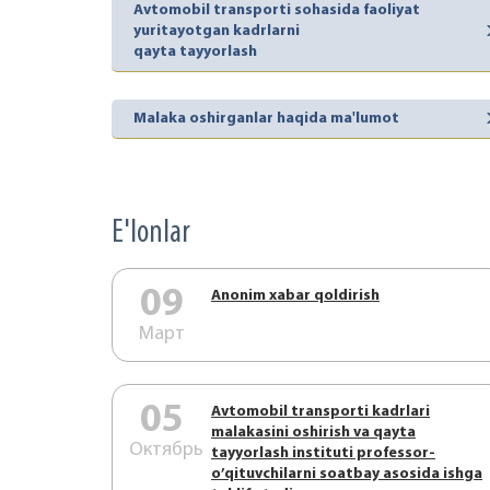
Avtomobil transporti sohasida faoliyat
yuritayotgan kadrlarni
qayta tayyorlash
Malaka oshirganlar haqida ma'lumot
E'lonlar
09
Аnonim xabar qoldirish
Март
05
Аvtоmоbil trаnspоrti kаdrlаri
mаlаkаsini оshirish vа qаytа
Октябрь
tаyyorlаsh instituti prоfеssоr-
o’qituvchilаrni sоаtbаy аsоsidа ishgа