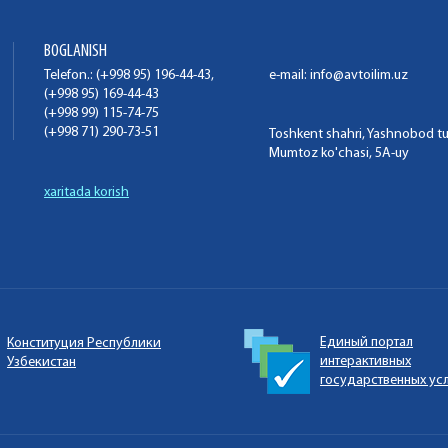
BOGLANISH
Telefon.: (+998 95) 196-44-43,
e-mail:
info@avtoilim.uz
(+998 95) 169-44-43
(+998 99) 115-74-75
(+998 71) 290-73-51
Toshkent shahri, Yashnobod t
Mumtoz ko'chasi, 5A-uy
xaritada korish
Единый портал
Конституция Республики
интерактивных
Узбекистан
государственных ус