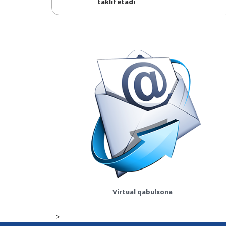
tаklif etаdi
Virtual qabulxona
-->