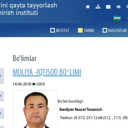
ini qayta tayyorlash
rish instituti
INSTITUT
TARKIB
FAOLIYATLAR
Bo'limlar
MOLIYA -IQTISOD BOʻLIMI
14-06-2018
5059
Bo’lim boshlig’i:
Berdiyev Nusrat Turaevich
Telefon: (0 371) 231-12-68 (512 , 511) (95