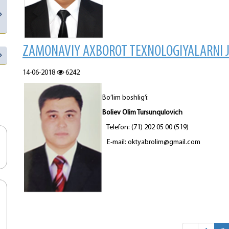
ZAMONAVIY AXBOROT TEXNOLOGIYALARNI JO
14-06-2018
6242
Bo’lim boshlig’i:
Boliev Olim Tursunqulovich
Telefon: (71) 202 05 00 (519)
E-mail: oktyabrolim@gmail.com