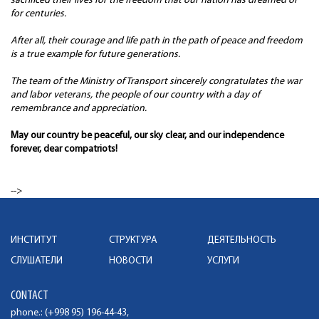
sacrificed their lives for the freedom that our nation has dreamed of
for centuries.
After all, their courage and life path in the path of peace and freedom
is a true example for future generations.
The team of the Ministry of Transport sincerely congratulates the war
and labor veterans, the people of our country with a day of
remembrance and appreciation.
May our country be peaceful, our sky clear, and our independence
forever, dear compatriots!
-->
ИНСТИТУТ
СТРУКТУРА
ДЕЯТЕЛЬНОСТЬ
СЛУШАТЕЛИ
НОВОСТИ
УСЛУГИ
CONTACT
phone.: (+998 95) 196-44-43,