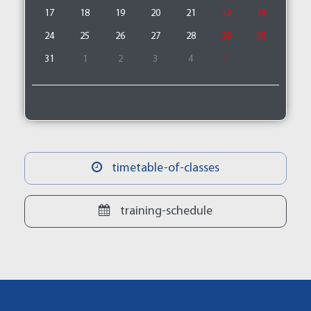
17
18
19
20
21
22
23
24
25
26
27
28
29
30
31
1
2
3
4
5
timetable-of-classes
training-schedule