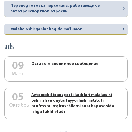
Переподготовка персонала, работающих в
автотранспортной отросли
Malaka oshirganlar haqida ma'lumot
ads
09
Оставьте анонимное сообщение
Март
05
Аvtоmоbil trаnspоrti kаdrlаri mаlаkаsini
оshirish vа qаytа tаyyorlаsh instituti
Октябрь
prоfеssоr-o’qituvchilаrni sоаtbаy аsоsidа
ishgа tаklif etаdi