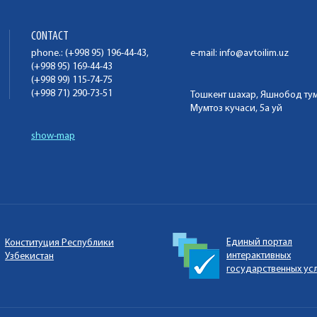
CONTACT
phone.: (+998 95) 196-44-43,
e-mail:
info@avtoilim.uz
(+998 95) 169-44-43
(+998 99) 115-74-75
(+998 71) 290-73-51
Тошкент шахар, Яшнобод ту
Мумтоз кучаси, 5а уй
show-map
Единый портал
Конституция Республики
интерактивных
Узбекистан
государственных ус