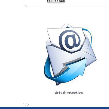
tаklif etаdi
virtual-reception
-->