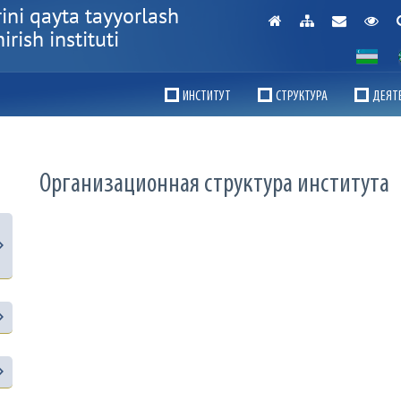
ini qayta tayyorlash
rish instituti
ИНСТИТУТ
СТРУКТУРА
ДЕЯТ
Организационная структура института