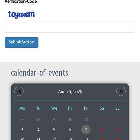
Verification-Code
SubmitButton
calendar-of-events
August, 2026
Mo
Tu
We
Th
Fr
Sa
Su
27
28
29
30
31
1
2
3
4
5
6
7
8
9