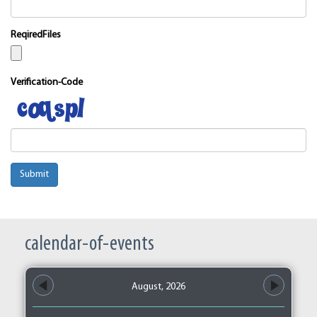
ReqiredFiles
Verification-Code
Submit
calendar-of-events
August, 2026