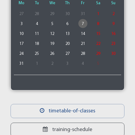
Mo
Tu
We
Th
Fr
Sa
Su
27
28
29
30
31
1
2
3
4
5
6
7
8
9
10
11
12
13
14
15
16
17
18
19
20
21
22
23
24
25
26
27
28
29
30
31
1
2
3
4
5
timetable-of-classes
training-schedule