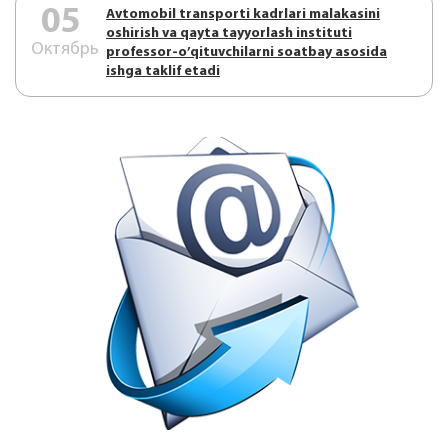
05
Аvtоmоbil trаnspоrti kаdrlаri mаlаkаsini
оshirish vа qаytа tаyyorlаsh instituti
Октябрь
prоfеssоr-o’qituvchilаrni sоаtbаy аsоsidа
ishgа tаklif etаdi