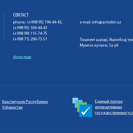
CONTACT
phone.: (+998 95) 196-44-43,
e-mail:
info@avtoilim.uz
(+998 95) 169-44-43
(+998 99) 115-74-75
(+998 71) 290-73-51
Тошкент шахар, Яшнобод ту
Мумтоз кучаси, 5а уй
show-map
Единый портал
Конституция Республики
интерактивных
Узбекистан
государственных ус