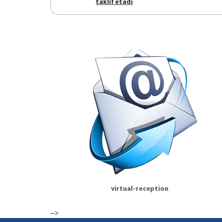
tаklif etаdi
virtual-reception
-->