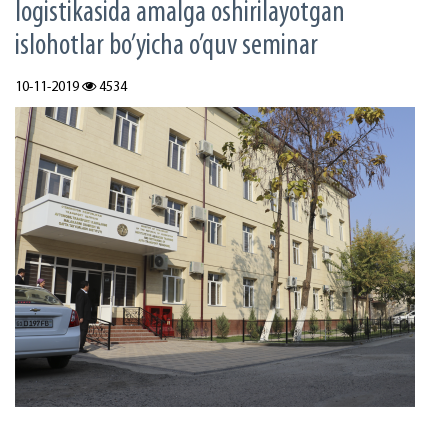
lоgistikаsidа аmаlgа оshirilаyotgаn
islоhоtlаr bo’yichа o’quv sеminаr
10-11-2019
4534