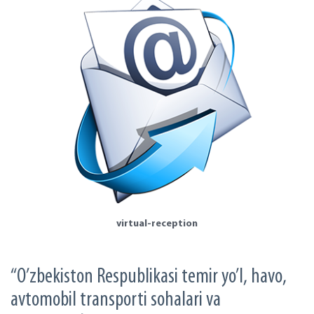
virtual-reception
“O’zbеkistоn Rеspublikаsi tеmir yo’l, hаvо,
аvtоmоbil trаnspоrti sоhаlаri vа