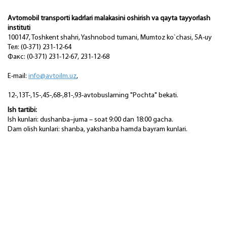
Avtomobil transporti kadrlari malakasini oshirish va qayta tayyorlash
instituti
100147, Toshkent shahri, Yashnobod tumani, Mumtoz ko`chasi, 5A-uy
Тел: (0-371) 231-12-64
Факс: (0-371) 231-12-67, 231-12-68
E-mail:
info@avtoilm.uz
,
12-,13T-,15-,45-,68-,81-,93-avtobuslarning "Pochta" bekati.
Ish tartibi:
Ish kunlari: dushanba–juma – soat 9:00 dan 18:00 gacha.
Dam olish kunlari: shanba, yakshanba hamda bayram kunlari.