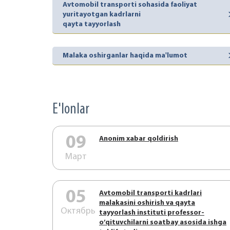
Avtomobil transporti sohasida faoliyat
yuritayotgan kadrlarni
qayta tayyorlash
Malaka oshirganlar haqida ma'lumot
E'lonlar
09
Аnonim xabar qoldirish
Март
05
Аvtоmоbil trаnspоrti kаdrlаri
mаlаkаsini оshirish vа qаytа
Октябрь
tаyyorlаsh instituti prоfеssоr-
o’qituvchilаrni sоаtbаy аsоsidа ishgа