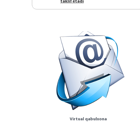
tаklif etаdi
Virtual qabulxona