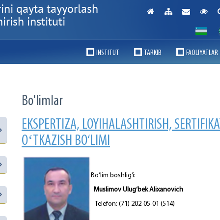
ini qayta tayyorlash
rish instituti
INSTITUT
TARKIB
FAOLIYATLAR
Bo'limlar
EKSPERTIZA, LOYIHALASHTIRISH, SERTIFIK
OʻTKAZISH BO‘LIMI
Bo’lim boshlig’i:
Muslimov Ulug‘bek Alixanovich
Telefon: (71) 202-05-01 (514)