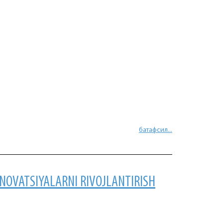
батафсил...
NNOVATSIYALARNI RIVOJLANTIRISH