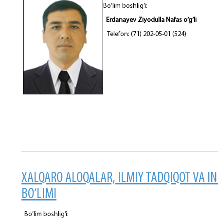
Bo’lim boshlig’i:
Erdanayev Ziyodulla Nafas o‘g‘li
Telefon: (71) 202-05-01 (524)
XALQARO ALOQALAR, ILMIY TADQIQOT VA I
BO‘LIMI
Bo’lim boshlig’i: