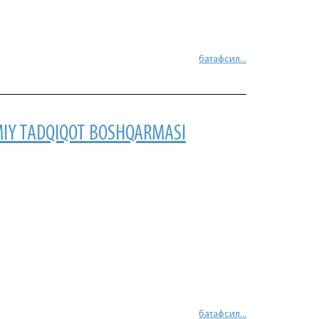
батафсил...
MIY TADQIQOT BOSHQARMASI
батафсил...