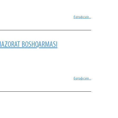
батафсил...
 NAZORAT BOSHQARMASI
батафсил...